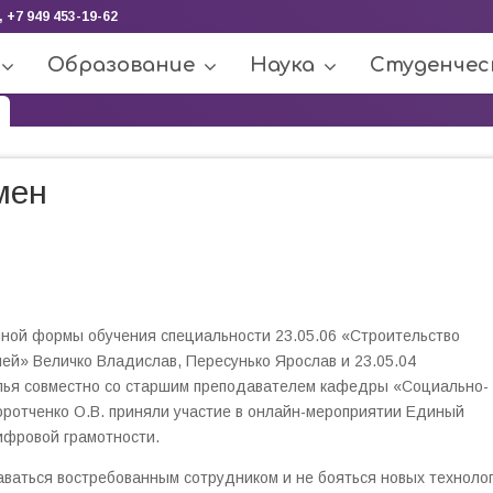
, +7 949 453-19-62
Образование
Наука
Студенчес
н
мен
очной формы обучения специальности 23.05.06 «Строительство
ей» Величко Владислав, Пересунько Ярослав и 23.05.04
лья совместно со старшим преподавателем кафедры «Социально-
ротченко О.В. приняли участие в онлайн-мероприятии Единый
ифровой грамотности.
аться востребованным сотрудником и не бояться новых технолог