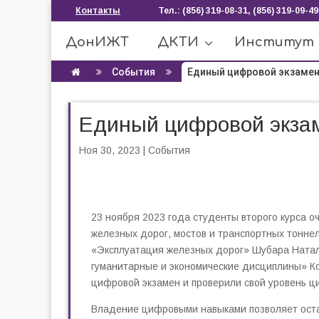
Контакты
Тел.: (856) 319-08-31, (856) 319-09-49
ДонИЖТ
ДКТИ
Институт
События
Единый цифровой экзаме
Единый цифровой экза
Ноя 30, 2023
|
События
23 ноября 2023 года студенты второго курса 
железных дорог, мостов и транспортных тоннел
«Эксплуатация железных дорог» Шубара Ната
гуманитарные и экономические дисциплины» Ко
цифровой экзамен и проверили свой уровень ц
Владение цифровыми навыками позволяет остав