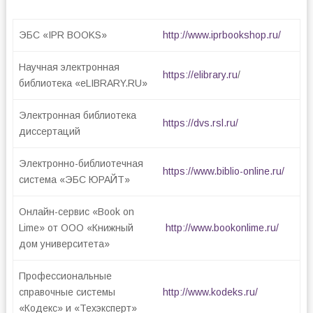
ЭБС «IPR BOOKS»
http://www.iprbookshop.ru/
Научная электронная
https://elibrary.ru
/
библиотека «eLIBRARY.RU»
Электронная библиотека
https://dvs.rsl.ru/
диссертаций
Электронно-библиотечная
https://www.biblio-online.ru/
система «ЭБС ЮРАЙТ»
Онлайн-сервис «Book on
Lime» от ООО «Книжный
http://www.bookonlime.ru/
дом университета»
Профессиональные
справочные системы
http://www.kodeks.ru/
«Кодекс» и «Техэксперт»