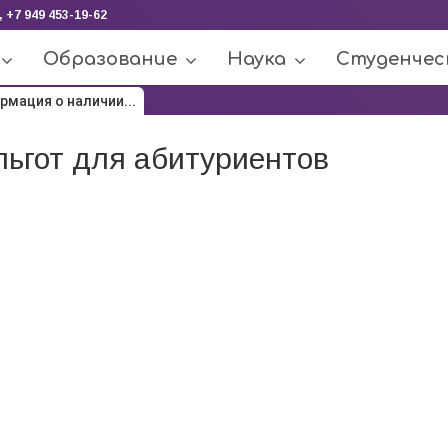
, +7 949 453-19-62
Образование
Наука
Студенчес
рмация о наличии...
ьгот для абитуриентов