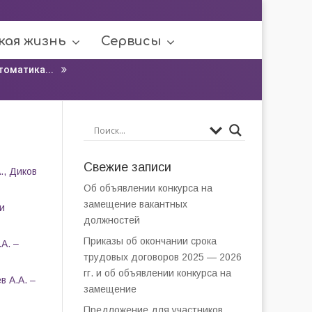
кая жизнь
Сервисы
томатика...
Свежие записи
., Диков
Об объявлении конкурса на
замещение вакантных
и
должностей
Приказы об окончании срока
А. –
трудовых договоров 2025 — 2026
гг. и об объявлении конкурса на
в А.А. –
замещение
Предложение для участников