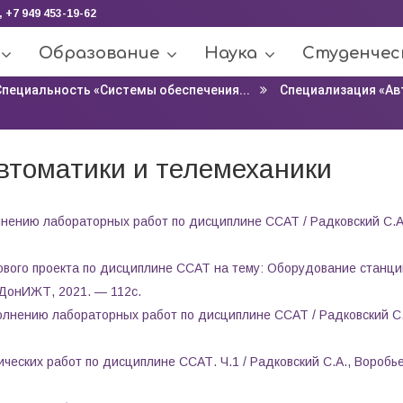
, +7 949 453-19-62
Образование
Наука
Студенчес
Специальность «Системы обеспечения...
Специализация «Ав
втоматики и телемеханики
нению лабораторных работ по дисциплине ССАТ / Радковский С.А
ового проекта по дисциплине ССАТ на тему: Оборудование станци
 ДонИЖТ, 2021. — 112с.
лнению лабораторных работ по дисциплине ССАТ / Радковский С.
еских работ по дисциплине ССАТ. Ч.1 / Радковский С.А., Воробье