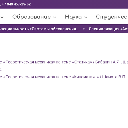
, +7 949 453-19-62
Образование
Наука
Студенчес
Специальность «Системы обеспечения...
Специализация «Ав
 «Теоретическая механика» по теме «Статика» / Бабанин А.Я., Ш
с.
 «Теоретическая механика» по теме «Кинематика» / Шамота В.П.,