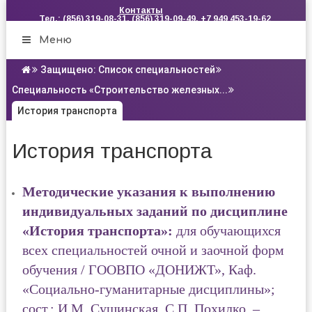
Контакты
Тел.: (856) 319-08-31, (856) 319-09-49, +7 949 453-19-62
Меню
Защищено: Список специальностей
Специальность «Строительство железных...
История транспорта
История транспорта
Методические указания к выполнению
индивидуальных заданий по дисциплине
«История транспорта»:
для обучающихся
всех специальностей очной и заочной форм
обучения / ГООВПО «ДОНИЖТ», Каф.
«Социально-гуманитарные дисциплины»;
сост.: И.М. Сушинская, С.П. Похилко. –