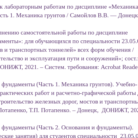
 к лабораторным работам по дисциплине «Механик
сть 1. Механика грунтов / Самойлов В.В. — Донецк
лнению самостоятельной работы по дисциплине
аменты»: для обучающихся по специальности 23.05.
в и транспортных тоннелей» всех форм обучения /
ьство и эксплуатация пути и сооружений»; сост.
ОНИЖТ, 2021. – Систем. требования: Acrobat Reader
 фундаменты (Часть 1. Механика грунтов). Учебно-
рактических работ и расчетно-графической работы 
троительство железных дорог, мостов и транспортн
 Потапенко, Т.П. Потапенко. – Донецк, ДОНИЖТ, 202
 фундаменты (Часть 2. Основания и фундаменты).
кие занятия) для студентов специальности 23.05.0